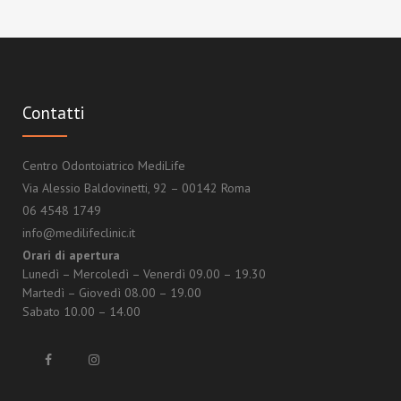
Contatti
Centro Odontoiatrico MediLife
Via Alessio Baldovinetti, 92 – 00142 Roma
06 4548 1749
info@medilifeclinic.it
Orari di apertura
Lunedì – Mercoledì – Venerdì 09.00 – 19.30
Martedì – Giovedì 08.00 – 19.00
Sabato 10.00 – 14.00