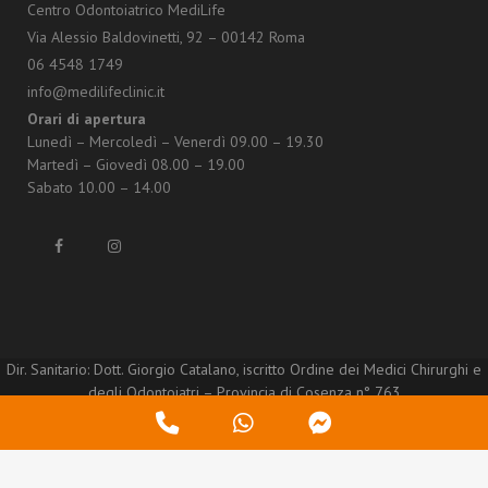
Centro Odontoiatrico MediLife
Via Alessio Baldovinetti, 92 – 00142 Roma
06 4548 1749
info@medilifeclinic.it
Orari di apertura
Lunedì – Mercoledì – Venerdì 09.00 – 19.30
Martedì – Giovedì 08.00 – 19.00
Sabato 10.00 – 14.00
Dir. Sanitario: Dott. Giorgio Catalano, iscritto Ordine dei Medici Chirurghi e
degli Odontoiatri – Provincia di Cosenza n° 763
© Copyright – Smyroma S.r.l. – P.IVA/C.F. 11916521005 –
Privacy policy
–
Phone
WhatsApp
Messenger
Cookie Policy
Number