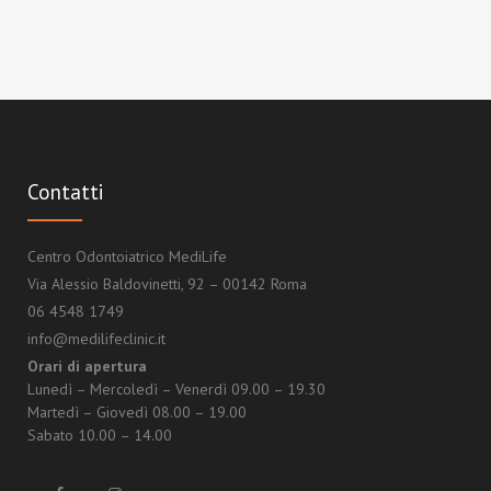
Contatti
Centro Odontoiatrico MediLife
Via Alessio Baldovinetti, 92 – 00142 Roma
06 4548 1749
info@medilifeclinic.it
Orari di apertura
Lunedì – Mercoledì – Venerdì 09.00 – 19.30
Martedì – Giovedì 08.00 – 19.00
Sabato 10.00 – 14.00