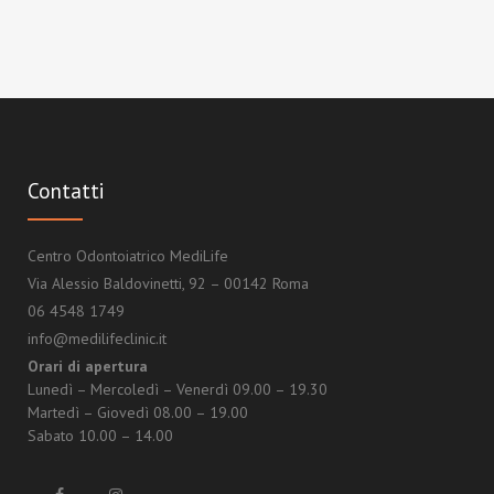
Contatti
Centro Odontoiatrico MediLife
Via Alessio Baldovinetti, 92 – 00142 Roma
06 4548 1749
info@medilifeclinic.it
Orari di apertura
Lunedì – Mercoledì – Venerdì 09.00 – 19.30
Martedì – Giovedì 08.00 – 19.00
Sabato 10.00 – 14.00