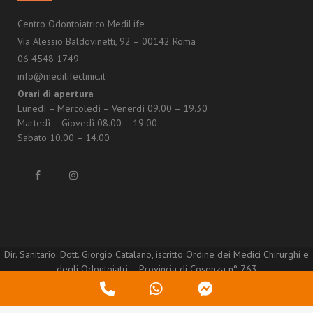
Centro Odontoiatrico MediLife
Via Alessio Baldovinetti, 92 – 00142 Roma
06 4548 1749
info@medilifeclinic.it
Orari di apertura
Lunedì – Mercoledì – Venerdì 09.00 – 19.30
Martedì – Giovedì 08.00 – 19.00
Sabato 10.00 – 14.00
Dir. Sanitario: Dott. Giorgio Catalano, iscritto Ordine dei Medici Chirurghi e
degli Odontoiatri – Provincia di Cosenza n° 763
© Copyright – Smyroma S.r.l. – P.IVA/C.F. 11916521005 –
Privacy policy
–
Phone
WhatsApp
Messenger
Cookie Policy