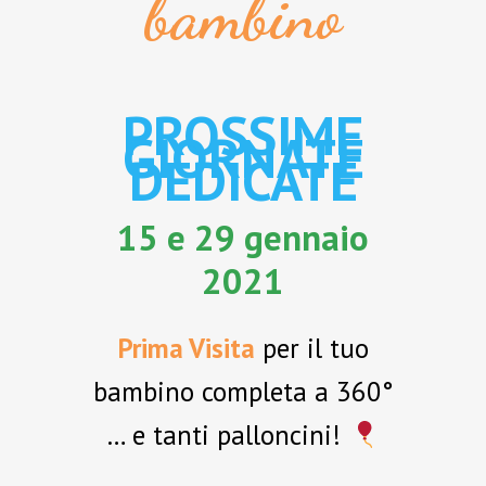
bambino
PROSSIME
GIORNATE
DEDICATE
15 e 29 gennaio
2021
Prima Visita
per il tuo
bambino completa a 360°
… e tanti palloncini!