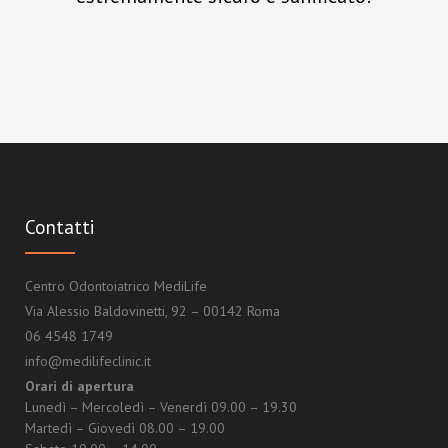
Contatti
Centro Odontoiatrico MediLife
Via Alessio Baldovinetti, 92 – 00142 Roma
06 4548 1749
info@medilifeclinic.it
Orari di apertura
Lunedì – Mercoledì – Venerdì 09.00 – 19.30
Martedì – Giovedì 08.00 – 19.00