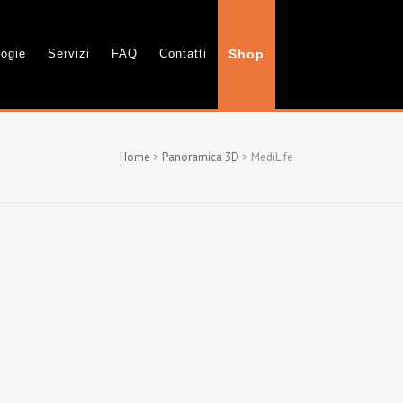
logie
Servizi
FAQ
Contatti
Shop
Home
>
Panoramica 3D
>
MediLife