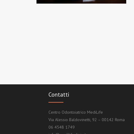
Contatti
Centro Odontoiatrico MediLife
Via Alessio Baldovinetti, 92 – 00142 Roma
06 4548 1749