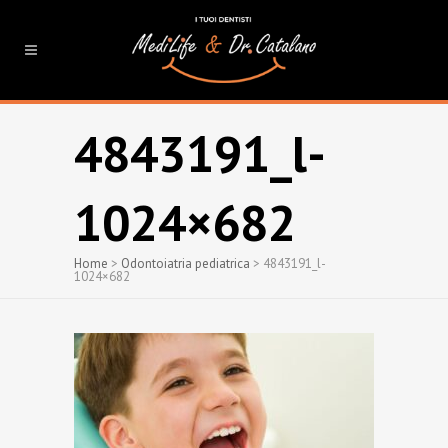
4843191_l-
1024×682
Home
>
Odontoiatria pediatrica
>
4843191_l-
1024×682