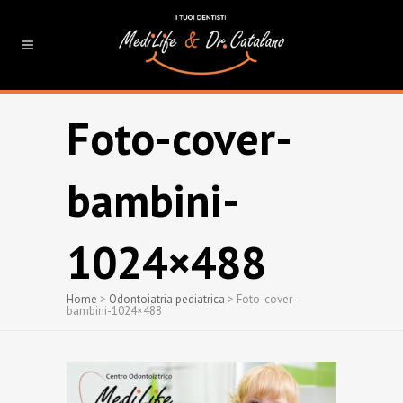
Foto-cover-
bambini-
1024×488
Home
>
Odontoiatria pediatrica
>
Foto-cover-
bambini-1024×488