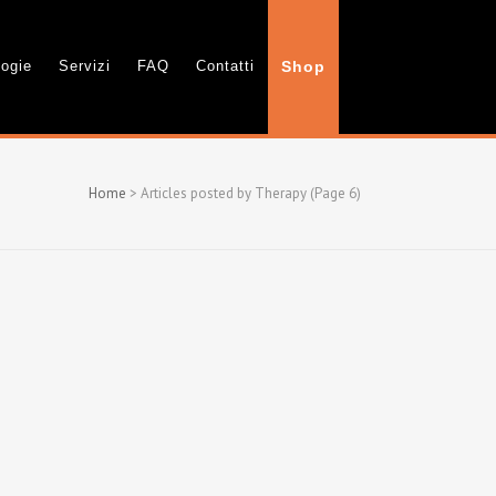
logie
Servizi
FAQ
Contatti
Shop
Home
>
Articles posted by Therapy
(Page 6)